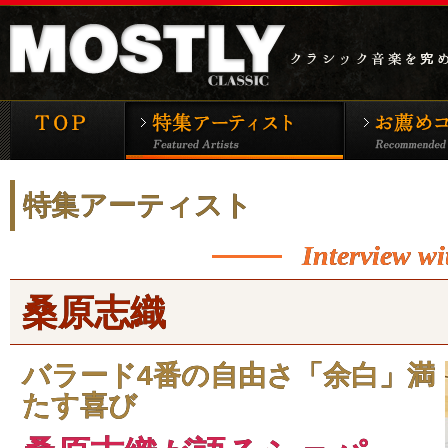
モーストリー・クラシックTOP
特集アーティ
特集アーティスト
Interview wi
桑原志織
バラード4番の自由さ「余白」満
たす喜び