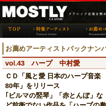
モーストリー・クラシックTOP
特集アーティ
お薦めアーティストバックナン
vol.43
ハープ 中村愛
ＣＤ「風と愛 日本のハープ音楽
80年」をリリース
｢ビルマの竪琴」「赤とんぼ」な
ど前衛でない作品を「ハープの