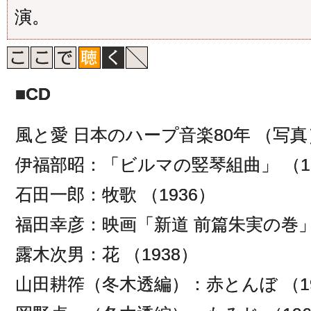
演。
■CD
風と愛 日本のハープ音楽80年 （写真
伊福部昭：「ビルマの竪琴組曲」 （19
石田一郎：牧歌 （1936）
福田幸彦：映画「新道 前篇朱実の巻」よ
露木次男：花 （1938）
山田耕筰（冬木透編）：赤とんぼ （19