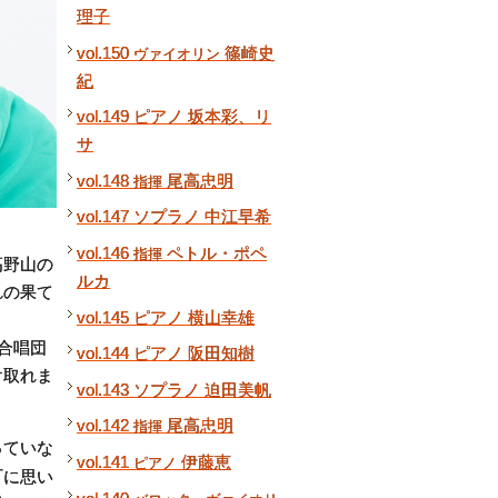
理子
vol.150
篠崎史
ヴァイオリン
紀
vol.149 ピアノ 坂本彩、リ
サ
vol.148
尾高忠明
指揮
vol.147 ソプラノ 中江早希
vol.146
ペトル・ポペ
指揮
高野山の
ルカ
れの果て
vol.145 ピアノ 横山幸雄
合唱団
vol.144 ピアノ 阪田知樹
け取れま
vol.143 ソプラノ 迫田美帆
vol.142
尾高忠明
指揮
っていな
vol.141
伊藤恵
ピアノ
町に思い