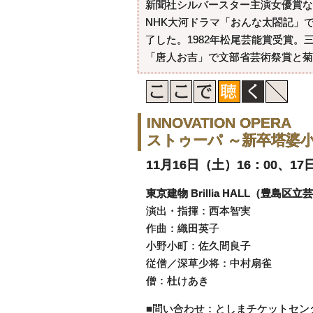
新聞社シルバースター主演女優賞な
NHK大河ドラマ「おんな太閤記」
了した。1982年松尾芸能賞受賞
「唐人お吉」で文部省芸術祭賞と菊田
INNOVATION OPERA
ストゥーパ ～新卒塔婆
11月16日（土）16：00、17
東京建物 Brillia HALL（豊島区
演出・指揮：西本智実
作曲：織田英子
小野小町：佐久間良子
従僧／深草少将：中村扇雀
僧：杜けあき
■問い合わせ：としまチケットセン