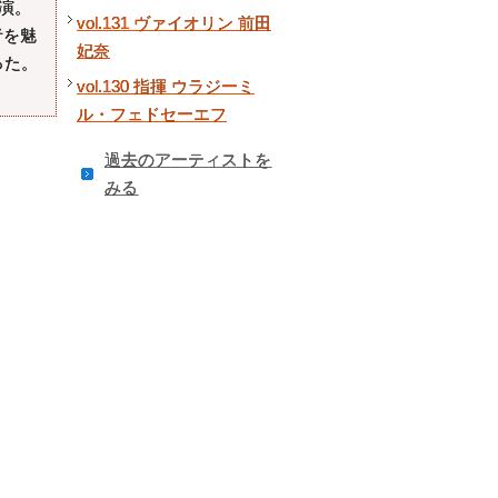
演。
vol.131 ヴァイオリン 前田
者を魅
妃奈
った。
vol.130 指揮 ウラジーミ
ル・フェドセーエフ
過去のアーティストを
みる