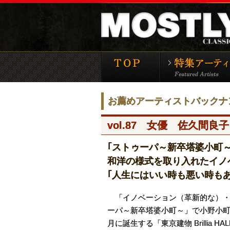
モーストリー・クラ
お薦めアーティストバックナ
vol.87 女優 佐久間良子
｢ストゥーパ～新卒塔婆小町
和洋の様式を取り入れたイノ
｢人生にはいい時も悪い時も
「イノベーション（革新的な）・
ーパ～新卒塔婆小町～」で小野小町
月に誕生する「東京建物 Brillia 