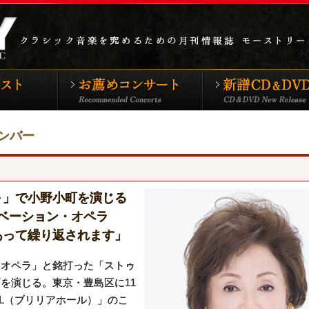
シックTOP
特集アーティスト
お薦めコンサート
ンバー
～」で小野小町を演じる
ベーション・オペラ
あって繰り返されます」
オペラ」と銘打った「ストゥ
を演じる。東京・豊島区に11
HALL（ブリリアホール）」のこ