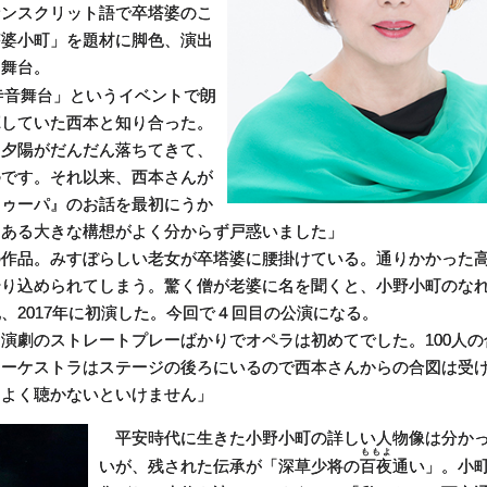
サンスクリット語で卒塔婆のこ
塔婆小町」を題材に脚色、演出
た舞台。
寺音舞台」というイベントで朗
揮していた西本と知り合った。
夕陽がだんだん落ちてきて、
のです。それ以来、西本さんが
トゥーパ』のお話を最初にうか
にある大きな構想がよく分からず戸惑いました」
作品。みすぼらしい老女が卒塔婆に腰掛けている。通りかかった
やり込められてしまう。驚く僧が老婆に名を聞くと、小野小町のな
、2017年に初演した。今回で４回目の公演になる。
劇のストレートプレーばかりでオペラは初めてでした。100人の
オーケストラはステージの後ろにいるので西本さんからの合図は受
をよく聴かないといけません」
平安時代に生きた小野小町の詳しい人物像は分か
ももよ
いが、残された伝承が「深草少将の
百夜
通い」。小