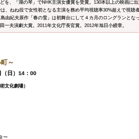
どを、「湖の琴」でNHK主演女優賞を受賞。130本以上の映画に出
では、ねね役で女性初となる主演を務め平均視聴率30%超えで視聴
。三島由紀夫原作「春の雪」は初舞台にして４カ月のロングランとな
一夫演劇大賞。2011年文化庁長官賞。2012年旭日小綬章。
小町～
日（日）14：00
立芸術文化劇場）
ター