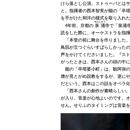
けら落とし公演。ストゥーパとは
と。指揮者の西本智実が能の「卒
を手がけた和洋の様式を取り入れ
せんにゅう
4年前、京都の
泉涌
寺で「泉涌
読をした際に、オーケストラを指
「本堂の前に舞台を作りました。
鳥肌が立つぐらいすばらしかった
声をかけてくださいました。『ス
がったときは、西本さんの頭の中
能の「卒塔婆小町」は、観阿弥の
僧が見とがめ説教をするが、逆に
だという。西本はこの話をオペラ化
「西本さんの創作が素晴らしい。演
が入り、音楽が心地よいのです。
せん。せりふのタイミングは音楽