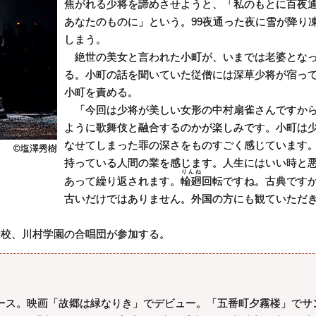
焦がれる少将を諦めさせようと、「私のもとに百夜
あなたのものに」という。99夜通った夜に雪が降り
しまう。
絶世の美女と言われた小町が、いまでは老婆とな
る。小町の話を聞いていた従僧には深草少将が宿っ
小町を責める。
「今回は少将が美しい女形の中村扇雀さんですか
ように歌舞伎と融合するのかが楽しみです。小町は
なせてしまった罪の深さをものすごく感じています
©塩澤秀樹
持っている人間の業を感じます。人生にはいい時と
りんね
あって繰り返されます。
輪廻
回転ですね。古典です
古いだけではありません。外国の方にも観ていただ
校、川村学園の合唱団が参加する。
ース。映画「故郷は緑なりき」でデビュー。「五番町夕霧楼」でサ