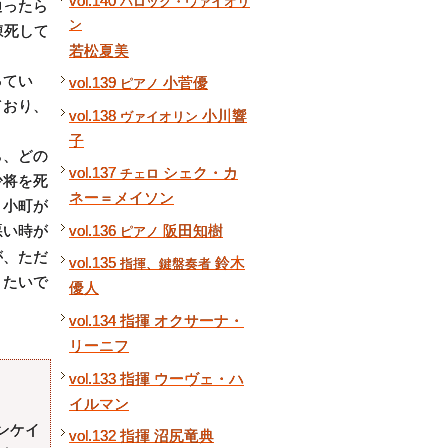
vol.140
バロック・ヴァイオリ
通ったら
ン
凍死して
若松夏美
ってい
vol.139
小菅優
ピアノ
ており、
vol.138
小川響
ヴァイオリン
子
ら、どの
vol.137
シェク・カ
チェロ
少将を死
ネー＝メイソン
。小町が
vol.136
阪田知樹
悪い時が
ピアノ
が、ただ
vol.135
鈴木
指揮、鍵盤奏者
きたいで
優人
vol.134 指揮 オクサーナ・
リーニフ
vol.133 指揮 ウーヴェ・ハ
イルマン
ンケイ
vol.132 指揮 沼尻竜典