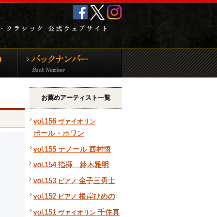
クラシック音
新譜CD＆DVD
バックナンバー
お薦めアーティスト一覧
vol.156
ヴァイオリン
ポール・ホワン
vol.155 テノール 西村悟
vol.154 指揮 鈴木雅明
vol.153
金子三勇士
ピアノ
vol.152
根岸ひめの
ピアノ
vol.151
千住真
ヴァイオリン