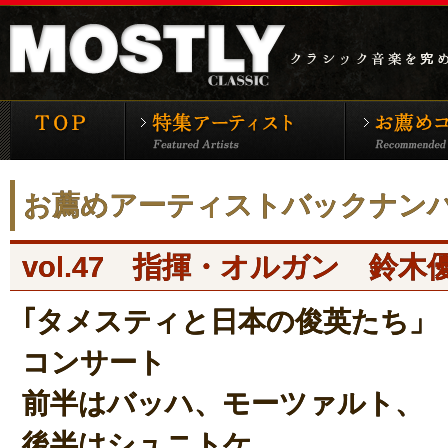
モーストリー・クラシックTOP
特集アーティ
お薦めアーティストバックナン
vol.47
指揮・オルガン 鈴木
｢タメスティと日本の俊英たち」
コンサート
前半はバッハ、モーツァルト、
後半はシュニトケ