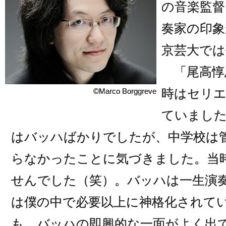
の音楽監督
奏家の印
京芸大では
「尾高惇
時はセリ
©Marco Borggreve
ていました
はバッハばかりでしたが、中学校は
らなかったことに気づきました。当
せんでした（笑）。バッハは一生演
は僕の中で必要以上に神格化されて
も、バッハの即興的な一面がよく出