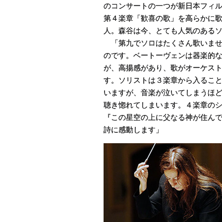
のコンサートの一つが新日本フィ
第４楽章「歓喜の歌」を高らかに
人。森谷は今、とても人気のある
「第九でソロはたくさん歌いませ
のです。ベートーヴェンは器楽的
が、高揚感があり、歌がオーケス
す。ソリストは３楽章から入るこ
いますが、音楽が泣いてしまうほ
聴き惚れてしまいます。４楽章の
『この星空の上に父なる神が住ん
詩に感動します」