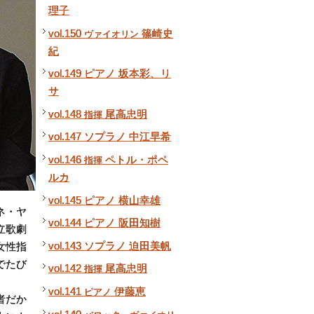
理子
vol.150
篠崎史
ヴァイオリン
紀
vol.149 ピアノ 坂本彩、リ
サ
vol.148
尾高忠明
指揮
vol.147 ソプラノ 中江早希
vol.146
ペトル・ポペ
指揮
ルカ
vol.145 ピアノ 横山幸雄
ネ・ヤ
vol.144 ピアノ 阪田知樹
立歌劇
vol.143 ソプラノ 迫田美帆
女性指
でたび
vol.142
尾高忠明
指揮
vol.141
伊藤恵
ピアノ
者だか