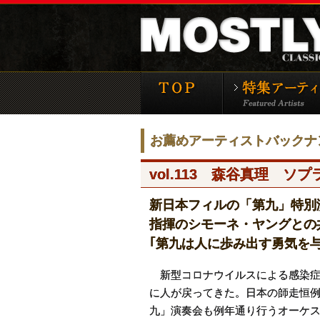
モーストリー・クラ
お薦めアーティストバックナ
vol.113 森谷真理 ソプ
新日本フィルの「第九」特別
指揮のシモーネ・ヤングとの
｢第九は人に歩み出す勇気を
新型コロナウイルスによる感染症
に人が戻ってきた。日本の師走恒
九」演奏会も例年通り行うオーケ