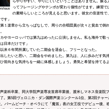
らやりやすい、やりにくいということはありません。振る
ってフレージングやテンポが変わり個性がでます。練習で
shaus
の素晴らしいところが見えると思います。彼女の音楽性で
みです」
。第１楽章から立ちっぱなしで、周りの合唱団員が次々と貧血で倒
す。
カやヨーロッパでは第九はめったに公演しません。私も海外で歌
のは日本だけです」
以来６年間所属していた二期会を退会し、フリーとなった。
出したいと思い、二期会をやめました。第九は、人に歩みだす気
ぜひ前向きな気持ちを一緒に体感しましょう。勇気と希望を持てる
声楽科卒業、同大学院声楽専攻首席卒業後、渡米しマネス音楽院
了。第5回ヴェロニカ・ダン国際声楽コンクール1位、第2回チャー
位。パームビーチ・オペラにて「魔笛」夜の女王役でデビュー後、