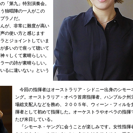
ルの「第九」特別演奏会。
歌う独唱陣の一人がこの
ソプラノだ。
んが、非常に難度が高い
な声の使い方と感じます
トラとジョイントしていま
とが多いので座って聴いて
ど神々しくて素晴らしい。
シラーの詩が素晴らしい。
でいるに違いない』という
今回の指揮者はオーストラリア・シドニー出身のシモー
ング。オーストラリア・オペラ首席指揮者、ハンブルク州
場総支配人などを務め、２００５年、ウィーン・フィルを
揮者として初めて指揮した。オーケストラやオペラの指揮
たび来日している。
「シモーネ・ヤングに会うことが楽しみです。女性指揮