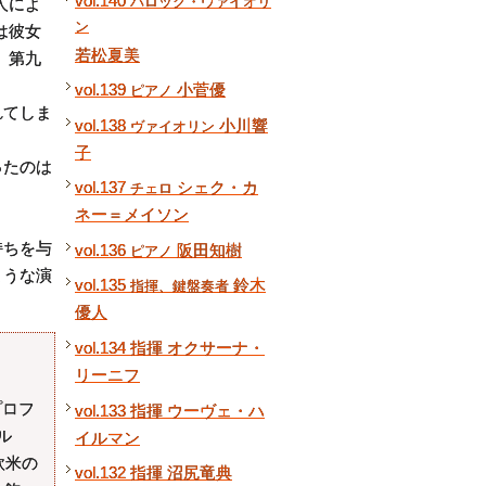
vol.140
バロック・ヴァイオリ
人によ
ン
は彼女
若松夏美
、第九
vol.139
小菅優
ピアノ
れてしま
vol.138
小川響
ヴァイオリン
子
ったのは
vol.137
シェク・カ
チェロ
ネー＝メイソン
持ちを与
vol.136
阪田知樹
ピアノ
ような演
vol.135
鈴木
指揮、鍵盤奏者
優人
vol.134 指揮 オクサーナ・
リーニフ
プロフ
vol.133 指揮 ウーヴェ・ハ
ル
イルマン
欧米の
vol.132 指揮 沼尻竜典