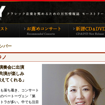
シックTOP
特集アーティスト
お薦めコンサート
ンバー
ラノ
演奏会に出演
共演が楽しみ
与えてくれる」
も落ち着き、コンサート
例のベートーヴェン「第
ストラが多い。中でも注目