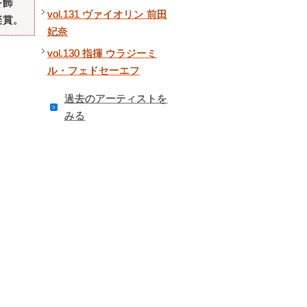
を飾
vol.131 ヴァイオリン 前田
楽賞。
妃奈
vol.130 指揮 ウラジーミ
ル・フェドセーエフ
過去のアーティストを
みる