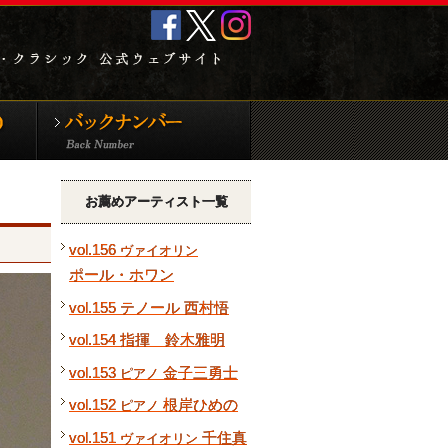
クラシック音
新譜CD＆DVD
バックナンバー
お薦めアーティスト一覧
vol.156
ヴァイオリン
ポール・ホワン
vol.155 テノール 西村悟
vol.154 指揮 鈴木雅明
vol.153
金子三勇士
ピアノ
vol.152
根岸ひめの
ピアノ
vol.151
千住真
ヴァイオリン