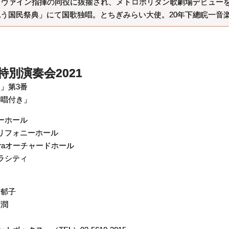
、レヴァイン指揮の同役に抜擢され、メトロポリタン歌劇場デビュー
祝う国民祭典」にて国歌独唱。とちぎみらい大使。20年下總睆一音
別演奏会2021
」第3番
合唱付き」
リーホール
だトリフォニーホール
muraオーチャードホール
ペラシティ
島郁子
原潤