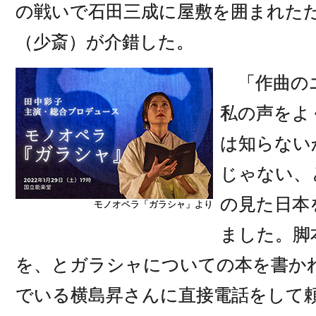
の戦いで石田三成に屋敷を囲まれた
（少斎）が介錯した。
「作曲の
私の声をよ
は知らない
じゃない、
の見た日本
モノオペラ「ガラシャ」より
ました。脚
を、とガラシャについての本を書か
でいる横島昇さんに直接電話をして