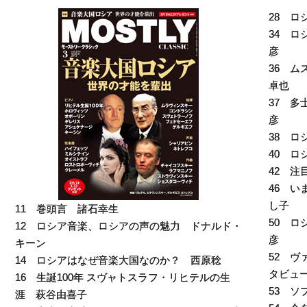
28 
34 
彦
36 
卓也
37 
彦
38 
40 
42 
46 
し子
11 巻頭言 諸石幸生
50 
12 ロシア音楽、ロシアの声の魅力 ドナルド・
彦
キーン
52 ヴ
14 ロシアはなぜ音楽大国なのか？ 西原稔
タビュ
16 生誕100年 スヴャトスラフ・リヒテルの生
53 ソ
涯 萩谷由喜子