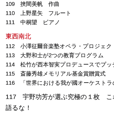
109 挾間美帆 作曲
110 上野星矢 フルート
111 中桐望 ピアノ
東西南北
112 小澤征爾音楽塾オペラ・プロジェ
113 大野和士が2つの教育プログラム
114 松竹が西本智実プロデュースでプ
115 斎藤秀雄メモリアル基金賞贈賞式
116 「世界における我が國オーケスト
117 宇野功芳が選ぶ究極の１枚 
語るな！