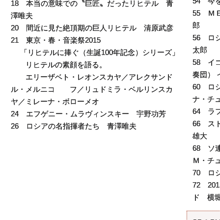
54 
18 本当の意味での〝巨匠〟だったリヒテル 青
55 
澤唯夫
郎
20 間近に見た絶頂期の巨人リヒテル 清原武彦
56 
21 東京・春・音楽祭2015
太郎
「リヒテルに捧ぐ（生誕100年記念）シリーズ」
58 
リヒテルの素顔を語る。
奏団） 
エリーザベト・レオンスカヤ／アレクサンド
60 
ル・メルニコ フ／リュドミラ・ベルリンスカ
ナ・チ
ヤ／ミレーナ・ボローメオ
64 
24 エフゲニー・ムラヴィンスキー 宇野功芳
66 
26 ロシアの名指揮者たち 青澤唯夫
雄大
68 
Ｍ・チ
70 
72 2
ド 横