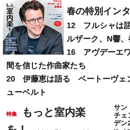
春の特別イン
12 フルシャは
ルザーク、N響、
16 アヴデーエ
間を信じた作曲家たち
20 伊藤恵は語る ベートーヴ
ューベルト
サン
もっと室内楽
特集
チェ
デン2
を！