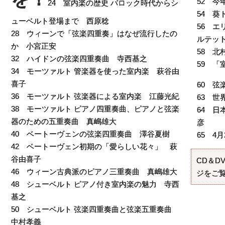
52 
24 室内楽の歴史 バロック時代からシ
54 葵
ューベルト登場まで 西原稔
56 
28 ウィーンで「弦楽四重奏」はなぜ流行したの
ルテッ
か 小宮正安
58 
32 ハイドンの弦楽四重奏曲 寺西基之
59 
34 モーツァルト 管楽器を使った室内楽 萩谷由
喜子
60 
36 モーツァルト 弦楽器による室内楽 江藤光紀
63 
38 モーツァルト ピアノ四重奏曲、ピアノと弦楽
64 日
器のための五重奏曲 真嶋雄大
彦
40 ベートーヴェンの弦楽四重奏曲 澤谷夏樹
65 4
42 ベートーヴェン初期の「愛らしい花々」 萩
谷由喜子
CD＆D
46 ウィーン古典派のピアノ三重奏曲 真嶋雄大
ジをご
48 シューベルト ピアノ付き室内楽の魅力 寺西
基之
50 シューベルト 弦楽四重奏曲と弦楽五重奏曲
中村孝義