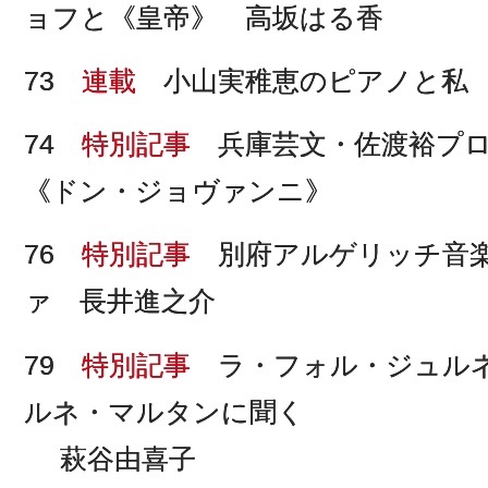
ョフと《皇帝》 高坂はる香
73
連載
小山実稚恵のピアノと私
74
特別記事
兵庫芸文・佐渡裕プロ
《ドン・ジョヴァンニ》
76
特別記事
別府アルゲリッチ音楽
ァ 長井進之介
79
特別記事
ラ・フォル・ジュルネ
ルネ・マルタンに聞く
萩谷由喜子