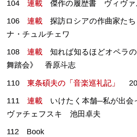
104
連載
傑作の履歴書 ヴィヴァ
106
連載
探訪ロシアの作曲家たち
ナ・チュルチェワ
108
連載
知れば知るほどオペラの
舞踏会》 香原斗志
110
東条碩夫の「音楽巡礼記」
20
111
連載
いけたく本舗─私が出会
ヴァチェフスキ 池田卓夫
112 Book