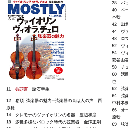
38 
40 
本稔
42 2
44 
48 
52 
54 
萩谷由
58 チ
60 
也
62 
11
巻頭言
諸石幸生
64 
12 巻頭 弦楽器の魅力─弦楽器の音は人の声 西
中村孝
原稔
66 
14 クレモナのヴァイオリンの名器 渡辺和彦
原稔
18 多種多様なバロック時代の弦楽器 金澤正剛
69 弦