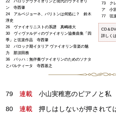
22 バロックヴァイオリンと現代のヴァイオリ
73 
ン 寺西肇
ア 小
24 アルペジョーネ、バリトンは何処に？ 鈴木
77 
淳史
26 ヴァイオリニストの系譜 真嶋雄大
CD＆D
30 ヴィヴァルディのヴァイオリン協奏曲集「四
詳しくは
季」と弦楽作品 寺西肇
32 バロック期イタリア ヴァイオリン音楽の魅
力 那須田務
36 バッハ：無伴奏ヴァイオリンのためのソナタ
とパルティータ 寺西基之
79
連載
小山実稚恵のピアノと私
80
連載
押しはしないが押されて