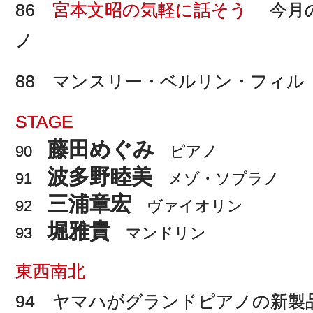
86
宮本文昭の気軽に話そう
今月の
ノ
88 マンスリー・ベルリン・フィル
STAGE
藤田めぐみ
90
ピアノ
波多野睦美
91
メゾ・ソプラノ
三浦章宏
92
ヴァイオリン
堀雅貴
93
マンドリン
東西南北
94 ヤマハがグランドピアノの新製品「Ｃ