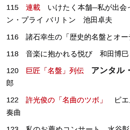
115
連載
いけたく本舗─私が出会
ン・プライ バリトン 池田卓夫
116 諸石幸生の「歴史的名盤とオ
118 音楽に抱かれる悦び 和田博巳
アンタル
120
巨匠「名盤」列伝
郎
122
許光俊の「名曲のツボ」
ピエ
奏曲
123 私のお薦めコンサート 水谷