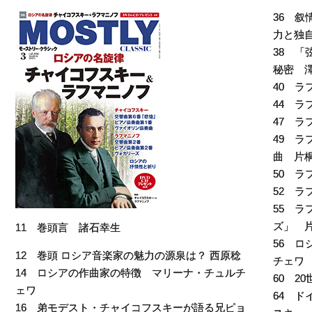
36 
力と独
38 「
秘密 
40 
44 ラ
47 
49 
曲 片
50 ラ
52 ラ
55 
ズ」 
11 巻頭言 諸石幸生
56 
12 巻頭 ロシア音楽家の魅力の源泉は？ 西原稔
チェワ
14 ロシアの作曲家の特徴 マリーナ・チュルチ
60 2
ェワ
64 
16 弟モデスト・チャイコフスキーが語る兄ピョ