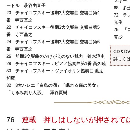
スキー
ートル 萩谷由喜子
68 
20 チャイコフスキー後期3大交響曲 交響曲第4
72 ラ
番 寺西基之
光俊
22 チャイコフスキー後期3大交響曲 交響曲第5
75 「
番 寺西基之
有抄
24 チャイコフスキー後期3大交響曲 交響曲第6
番 寺西基之
CD＆D
26 前期3交響曲のかけがえのない魅力 鈴木淳史
詳しくは
28 チャイコフスキー：ピアノ協奏曲第1番 高久暁
30 チャイコフスキー：ヴァイオリン協奏曲 渡辺
和彦
32 3大バレエ「白鳥の湖」「眠れる森の美女」
「くるみ割り人形」 澤谷夏樹
76
連載 押しはしないが押されて