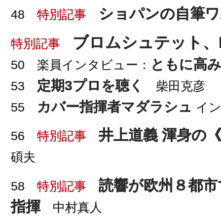
ショパンの自筆ワ
48
特別記事
ブロムシュテット、
特別記事
ともに高み
50 楽員インタビュー：
定期3プロを聴く
53
柴田克彦
カバー指揮者マダラシュ
55
イン
井上道義 渾身の
56
特別記事
碩夫
読響が欧州８都市
58
特別記事
指揮
中村真人