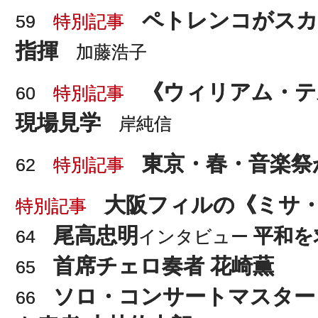
ペトレンコがスカ
59
特別記事
指揮
加藤浩子
《ウィリアム・テ
60
特別記事
現場見学
岸純信
東京・春・音楽祭が
62
特別記事
大阪フィルの《ミサ
特別記事
尾高忠明
平和を
64
インタビュー
首席チェロ奏者 花崎薫
65
ソロ・コンサートマスター
66