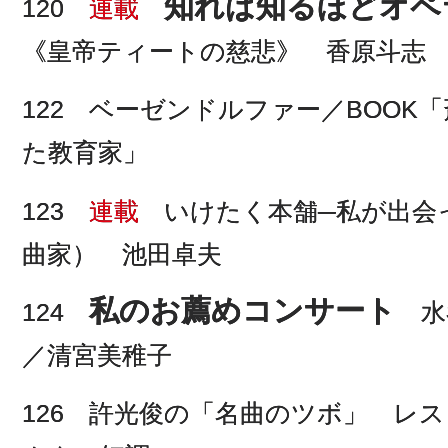
知れば知るほどオペ
120
連載
《皇帝ティートの慈悲》 香原斗志
122 ベーゼンドルファー／BOOK
た教育家」
123
連載
いけたく本舗─私が出会
曲家） 池田卓夫
私のお薦めコンサート
124
水
／清宮美稚子
126 許光俊の「名曲のツボ」 レ