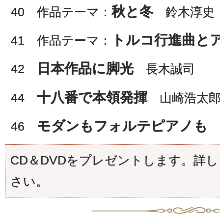
秋と冬
40 作品テーマ：
鈴木淳史
トルコ行進曲と
41 作品テーマ：
日本作品に脚光
42
長木誠司
十八番で本領発揮
44
山崎浩太
モダンもフォルテピアノも
46
CD＆DVDをプレゼントします。詳し
さい。