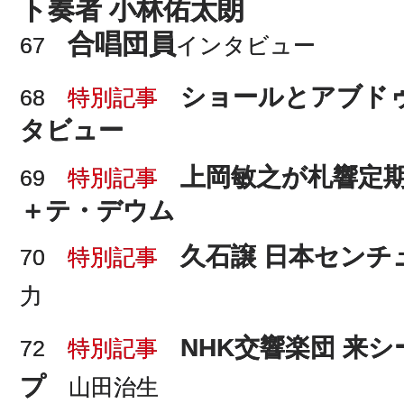
ト奏者 小林佑太朗
合唱団員
67
インタビュー
ショールとアブド
68
特別記事
タビュー
上岡敏之が札響定期
69
特別記事
＋テ・デウム
久石譲 日本センチ
70
特別記事
力
NHK交響楽団 来
72
特別記事
プ
山田治生