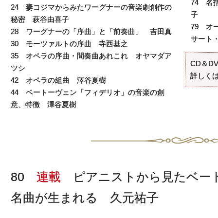
74 
24 妻コジマからみたワーグナーの音楽劇創作の
子
秘密 萩谷由喜子
79 
28 ワーグナーの「序曲」と「前奏曲」 吉田真
サート
30 モーツァルトの序曲 寺西基之
35 オペラの序曲・間奏曲あれこれ オヤマダア
CD＆D
ツシ
詳しくは
42 オペラの組曲 澤谷夏樹
44 ベートーヴェン「フィデリオ」の音楽の創
意、特徴 澤谷夏樹
80
連載
ピアニストから見たベー
名曲が生まれる 久元祐子