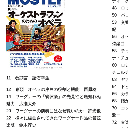
ディ 
48 
50 
53 
紀
56 
弦楽曲
58 
ナ・チ
60 
チュル
11 巻頭言 諸石幸生
63 ヤ
64 
12 巻頭 オペラの序曲の役割と機能 西原稔
66 
14 ワーグナーの「管弦楽」の先見性と底知れぬ
68 
魅力 広瀬大介
70 
20 ワーグナーの前奏曲はなぜ長いのか 許光俊
潤一
22 様々に編曲されてきたワーグナー作品の管弦
72 
楽版 鈴木淳史