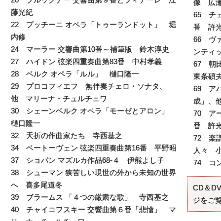
像 広
藤光紀
65 チ
22 プッチーニ オペラ「トゥーランドット」 堀
番 許
内修
66 ヴ
24 マーラー 交響曲第10番～補筆版 鈴木淳史
ンティ
27 ハイドン 弦楽四重奏曲第83番 中村孝義
67 
28 ベルク オペラ「ルル」 樋口隆一
東条碩
29 プロコフィエフ 無伴奏チェロ・ソナタ、
69 ア
他 マリーナ・チュルチェワ
成」、
30 シェーンベルク オペラ「モーゼとアロン」
70 ア
樋口隆一
番 許
32 夭折の作曲家たち 寺西基之
72 
34 ベートーヴェン 弦楽四重奏曲第16番 平野昭
人々 
37 ショパン マズルカ作品68-４ 伊熊よし子
74 
38 シューマン 狭苦しい現世の外から未知の世界
へ 喜多尾道冬
CD＆D
39 ブラームス 「４つの厳粛な歌」 寺西基之
ジをご
40 チャイコフスキー 交響曲第６番「悲愴」 マ