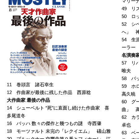
マリー
49 リ
50 
52 
へ」 
54 
ーラー
名演奏家
57 リ
唯夫
58 バ
11 巻頭言 諸石幸生
59 
12 作曲家が最後に残した作品 西原稔
高久暁
大作曲家 最後の作品
60 グ
14 シューベルト “死”に直面し続けた作曲家 喜
曲」 
多尾道冬
62 カ
16 バッハ 数々の傑作と幾つもの謎 寺西肇
卓也
18 モーツァルト 未完の「レクイエム」 礒山雅
63 ベ
20 ブルックナー 交響曲第９番とフィナーレ 江