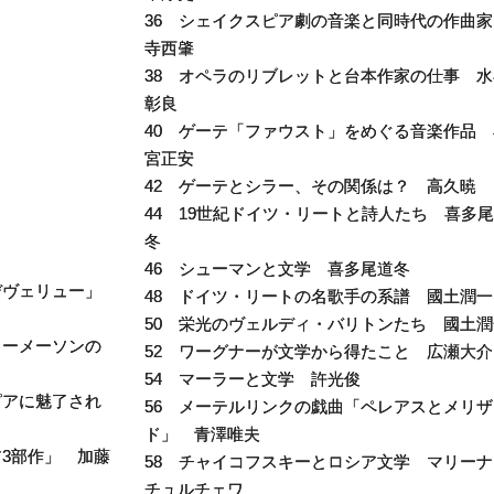
36 シェイクスピア劇の音楽と同時代の作曲
寺西肇
38 オペラのリブレットと台本作家の仕事 水
彰良
40 ゲーテ「ファウスト」をめぐる音楽作品 
宮正安
42 ゲーテとシラー、その関係は？ 高久暁
44 19世紀ドイツ・リートと詩人たち 喜多
冬
46 シューマンと文学 喜多尾道冬
デヴェリュー」
48 ドイツ・リートの名歌手の系譜 國土潤一
50 栄光のヴェルディ・バリトンたち 國土潤
リーメーソンの
52 ワーグナーが文学から得たこと 広瀬大介
54 マーラーと文学 許光俊
ピアに魅了され
56 メーテルリンクの戯曲「ペレアスとメリザ
ド」 青澤唯夫
ア3部作」 加藤
58 チャイコフスキーとロシア文学 マリーナ
チュルチェワ