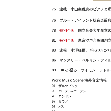
75 連載 小山実稚恵のピアノと
76 ブルー・アイランド版音楽辞
78
特別企画
国立音楽大学創立9
81
特別企画
東京混声合唱団創立
83 速報 小澤征爾、7年ぶりに
86 マンスリー・ベルリン・フィル 
89 BIGが語る サイモン・ラト
World Music Scene 海外音楽情報
94 ザルツブルク
95 バーデン=バーデン
96 ロンドン
97 ミラノ
98 パリ