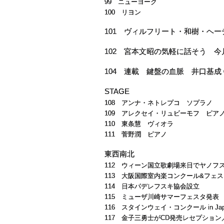
99 ニューヨーク
100 リヨン
101 ヴィルフリート・和樹・ヘ
102 宮本文昭の気軽に話そう 
STAGE
108 アンナ・ネトレプコ ソプラノ
109 アレクセイ・リュビーモフ ピア
110 東条慧 ヴィオラ
111 菅野潤 ピアノ
東西南北
112 ウィーン国立歌劇場来日でヤノフ
113 大阪国際室内楽コンクール&フェ
114 日本パデレフスキ協会設立
115 ミューザ川崎サマーフェスタ発表
116 スタインウェイ・コンクール in Ja
117 金子三勇士がCD発売レセプショ