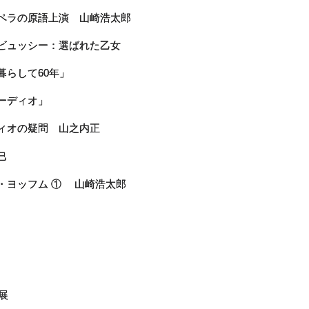
オペラの原語上演 山崎浩太郎
ドビュッシー：選ばれた乙女
暮らして60年」
ーディオ」
ディオの疑問 山之内正
巳
ン・ヨッフム ① 山崎浩太郎
」
輝」展