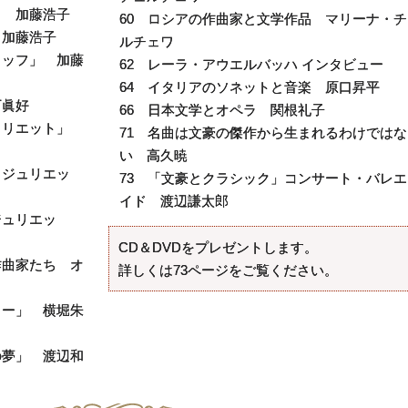
」 加藤浩子
60 ロシアの作曲家と文学作品 マリーナ・チ
 加藤浩子
ルチェワ
タッフ」 加藤
62 レーラ・アウエルバッハ インタビュー
64 イタリアのソネットと音楽 原口昇平
下眞好
66 日本文学とオペラ 関根礼子
ジュリエット」
71 名曲は文豪の傑作から生まれるわけではな
い 高久暁
とジュリエッ
73 「文豪とクラシック」コンサート・バレエ
イド 渡辺謙太郎
ジュリエッ
CD＆DVDをプレゼントします。
作曲家たち オ
詳しくは73ページをご覧ください。
リー」 横堀朱
の夢」 渡辺和