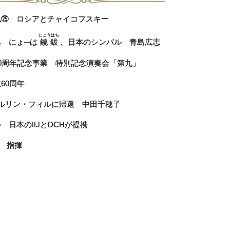
私㉕ ロシアとチャイコフスキー
にょうはち
典 にょ─は
鐃鈸
、日本のシンバル 青島広志
0周年記念事業 特別記念演奏会「第九」
60周年
ベルリン・フィルに帰還 中田千穂子
日本のIIJとDCHが提携
ル 指揮