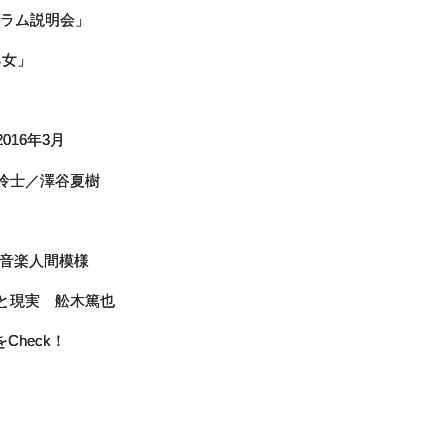
ログラム説明会」
乙女」
016年3月
倉怜士／澤谷夏樹
の音楽人間模様
夢と現実 舩木篤也
Check！