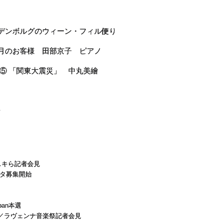
ーデンボルグのウィーン・フィル便り
今月のお客様 田部京子 ピアノ
104 連載 鍵盤の血脈 井口基成 ⑤ 「関東大震災」 中丸美繪
ノ
スキら記者会見
スタ募集開始
pan本選
ン／ラヴェンナ音楽祭記者会見