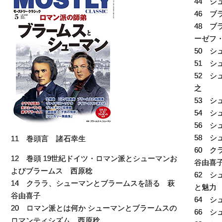
44 
46 
48 
ーゼフ
50 
51 シ
52 
之
53 シ
54 
56 
58 
11 巻頭言 諸石幸生
60 
12 巻頭 19世紀ドイツ・ロマン派とシューマンお
谷由喜
よびブラームス 西原稔
62 
14 クララ、シューマンとブラームスを語る 萩
と魅力
谷由喜子
64 
20 ロマン派とは何か シューマンとブラームスの
66 
ロマンティシズム 西原稔