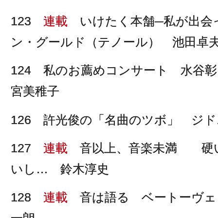
123
連載
いけたく本舗─私が出会
ン・グールド（テノール） 池田卓
124 私のお薦めコンサート 水谷
宮美稚子
126 許光俊の「名曲のツボ」 ジ
127
連載
音以上、音楽未満 硬い
いし… 鈴木淳史
128
連載
音は語る ベートーヴェ