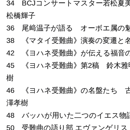
34 BCJコンサートマスター若松
松橋輝子
36 尾﨑温子が語る オーボエ属の
38 《マタイ受難曲》演奏の変遷と
42 《ヨハネ受難曲》が伝える福音
45 《ヨハネ受難曲》第2稿 鈴木雅
樹
46 《ヨハネ受難曲》の名盤たち 
澤孝樹
48 バッハが用いた二つのイエス物
50 受難曲の語り部 エヴァンゲリ