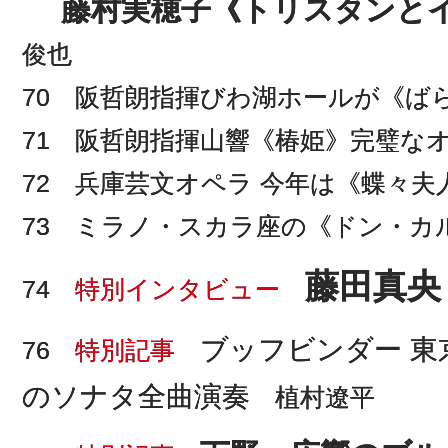
藤村実穂子《トリスタンと
俊也
70 阪哲朗指揮びわ湖ホールが《ば
71 阪哲朗指揮山響《椿姫》完璧な
72 兵庫芸文オペラ 今年は《蝶々夫
73 ミラノ・スカラ座の《ドン・カ
藤田真央
74
特別インタビュー
ブッフビンダー 
76
特別記事
のソナタ全曲演奏
植村遼平