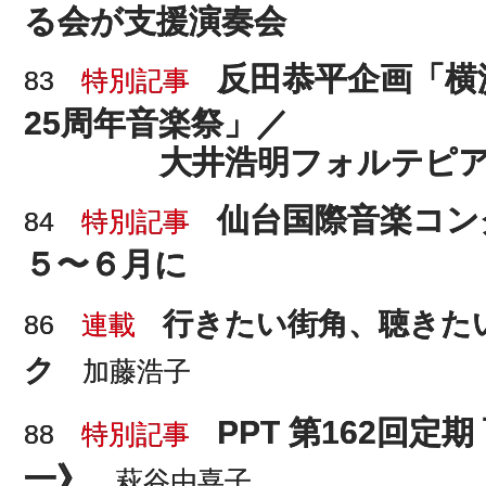
る会が支援演奏会
反田恭平企画「横
83
特別記事
25周年音楽祭」／
大井浩明フォルテピ
仙台国際音楽コンク
84
特別記事
５〜６月に
行きたい街角、聴きた
86
連載
ク
加藤浩子
PPT 第162回定
88
特別記事
一》
萩谷由喜子