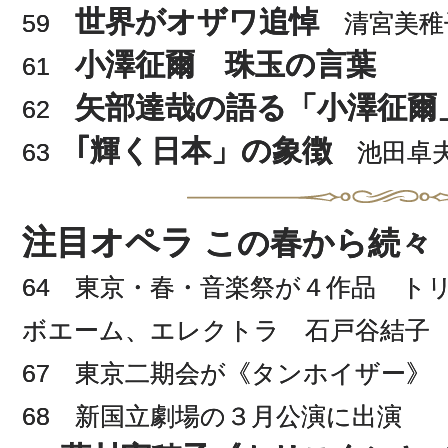
世界がオザワ追悼
59
清宮美稚
小澤征爾 珠玉の言葉
61
矢部達哉の語る「小澤征爾
62
｢輝く日本」の象徴
63
池田卓
注目オペラ
この春から続々
64 東京・春・音楽祭が４作品 ト
ボエーム、エレクトラ 石戸谷結子
67 東京二期会が《タンホイザー》
68 新国立劇場の３月公演に出演