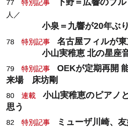
下野＝広響のブル
77
特別記事
人／
小泉＝九響が20年ぶ
名古屋フィルが東
78
特別記事
小山実稚恵 北の星座
OEKが定期再開
79
特別記事
来場 床坊剛
小山実稚恵のピアノ
80
連載
思う
ミューザ川崎、友
82
特別記事